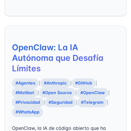
OpenClaw: La IA
Autónoma que Desafía
Límites
#Agentes
#Anthropic
#GitHub
|
|
|
#Moltbot
#Open Source
#OpenClaw
|
|
|
#Privacidad
#Seguridad
#Telegram
|
|
|
#WhatsApp
OpenClaw, la IA de código abierto que ha