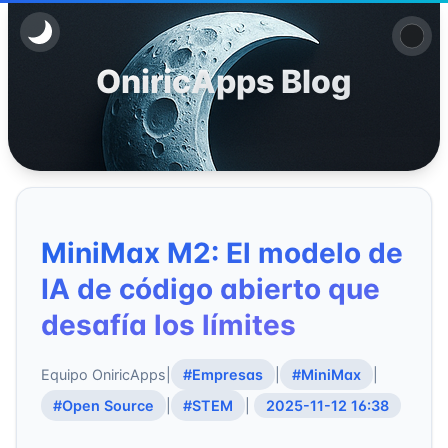
OniricApps Blog
MiniMax M2: El modelo de
IA de código abierto que
desafía los límites
Equipo OniricApps
|
#Empresas
|
#MiniMax
|
#Open Source
|
#STEM
|
2025-11-12 16:38