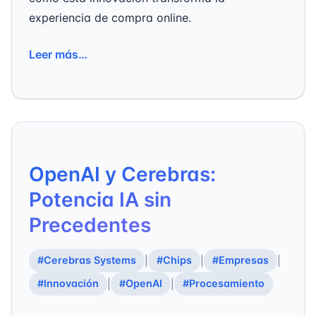
experiencia de compra online.
Leer más…
OpenAI y Cerebras:
Potencia IA sin
Precedentes
#Cerebras Systems
#Chips
#Empresas
|
|
|
#Innovación
#OpenAI
#Procesamiento
|
|