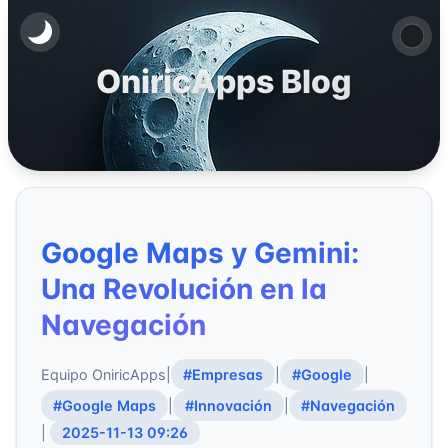
OniricApps Blog
Google Maps y Gemini:
Una Revolución en la
Navegación
Equipo OniricApps
|
#Empresas
|
#Google
|
#Google Maps
|
#Innovación
|
#Navegación
|
2025-11-13 09:26