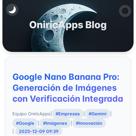
OniricApps Blog
Google Nano Banana Pro:
Generación de Imágenes
con Verificación Integrada
Equipo OniricApps
|
#Empresas
|
#Gemini
|
#Google
|
#Imágenes
|
#Innovación
|
2025-12-09 09:39