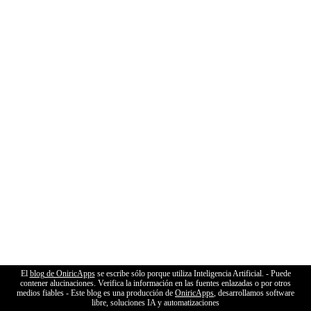
El
blog de OniricApps
se escribe sólo porque utiliza Inteligencia Artificial. - Puede
contener alucinaciones. Verifica la información en las fuentes enlazadas o por otros
medios fiables - Este blog es una producción de
OniricApps
, desarrollamos software
libre, soluciones IA y automatizaciones