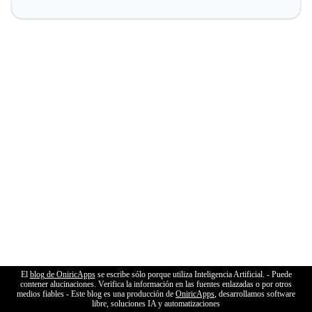
El
blog de OniricApps
se escribe sólo porque utiliza Inteligencia Artificial. - Puede
contener alucinaciones. Verifica la información en las fuentes enlazadas o por otros
medios fiables - Este blog es una producción de
OniricApps
, desarrollamos software
libre, soluciones IA y automatizaciones