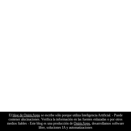
El
blog de OniricApps
se escribe sólo porque utiliza Inteligencia Artificial. - Puede
contener alucinaciones. Verifica la información en las fuentes enlazadas o por otros
medios fiables - Este blog es una producción de
OniricApps
, desarrollamos software
libre, soluciones IA y automatizaciones