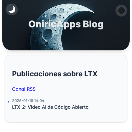
OniricApps Blog
Publicaciones sobre LTX
Canal RSS
2026-01-15 14:04
LTX-2: Video AI de Código Abierto