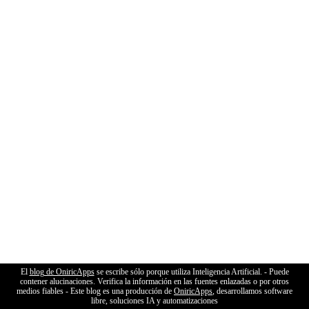
El
blog de OniricApps
se escribe sólo porque utiliza Inteligencia Artificial. - Puede
contener alucinaciones. Verifica la información en las fuentes enlazadas o por otros
medios fiables - Este blog es una producción de
OniricApps
, desarrollamos software
libre, soluciones IA y automatizaciones