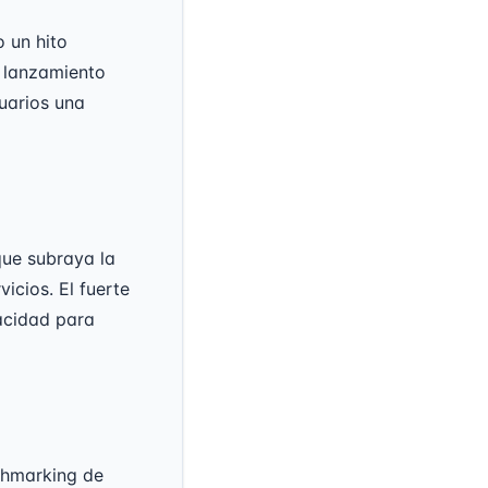
 un hito
e lanzamiento
suarios una
que subraya la
icios. El fuerte
acidad para
chmarking de