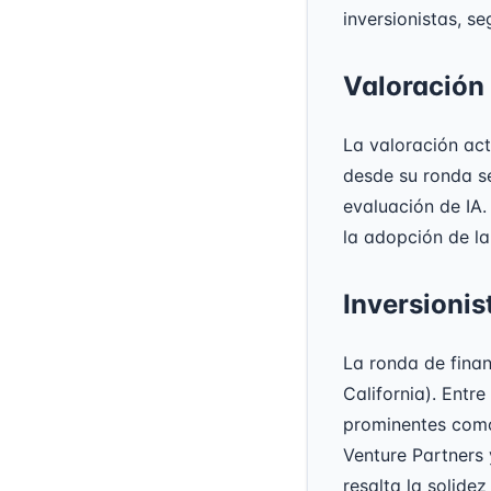
inversionistas, s
Valoración 
La valoración act
desde su ronda se
evaluación de IA.
la adopción de la
Inversionis
La ronda de fina
California). Entr
prominentes como
Venture Partners 
resalta la solide