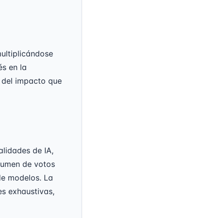
ultiplicándose
és en la
 del impacto que
lidades de IA,
olumen de votos
de modelos. La
es exhaustivas,