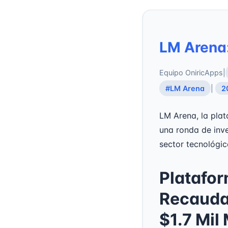
LM Arena:
Equipo OniricApps
|
#LM Arena
|
2
LM Arena, la plat
una ronda de inv
sector tecnológic
Platafor
Recauda 
$1.7 Mil