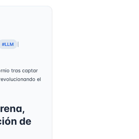
#LLM
|
rnio tras captar
revolucionando el
rena,
ción de