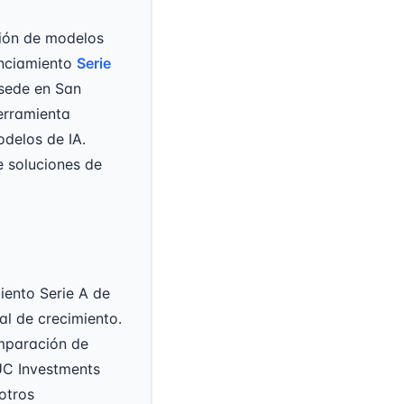
ión de modelos
nanciamiento
Serie
 sede en San
erramienta
odelos de IA.
e soluciones de
iento Serie A de
al de crecimiento.
omparación de
 UC Investments
otros