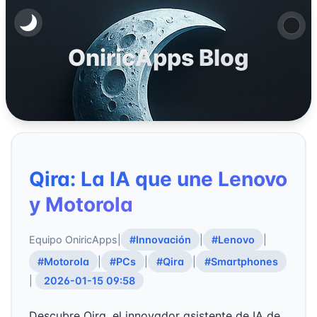
OniricApps Blog
Qira: La IA que une Lenovo
y Motorola
Equipo OniricApps
|
#Innovación
|
#Lenovo
|
#Motorola
|
#PCs
|
#Qira
|
#Smartphones
|
2026-01-15 09:58
Descubre Qira, el innovador asistente de IA de