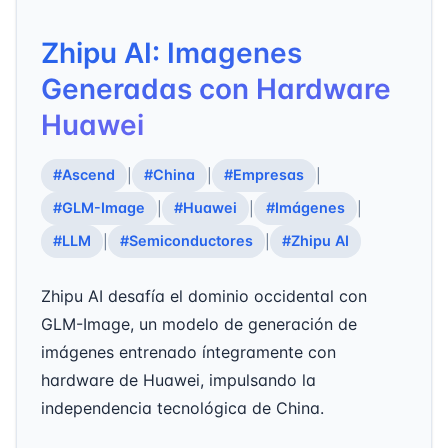
Zhipu AI: Imagenes
Generadas con Hardware
Huawei
#Ascend
#China
#Empresas
|
|
|
#GLM-Image
#Huawei
#Imágenes
|
|
|
#LLM
#Semiconductores
#Zhipu AI
|
|
Zhipu AI desafía el dominio occidental con
GLM-Image, un modelo de generación de
imágenes entrenado íntegramente con
hardware de Huawei, impulsando la
independencia tecnológica de China.