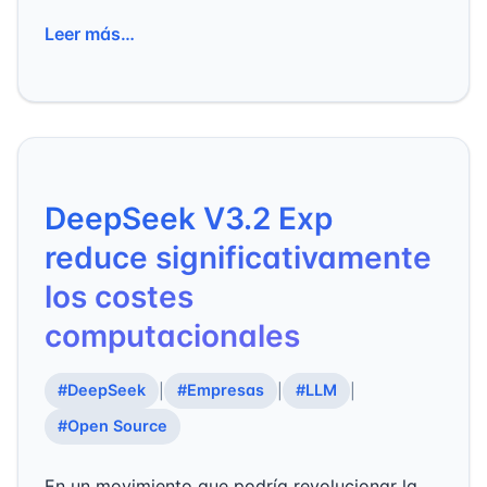
Leer más…
DeepSeek V3.2 Exp
reduce significativamente
los costes
computacionales
#DeepSeek
#Empresas
#LLM
|
|
|
#Open Source
En un movimiento que podría revolucionar la