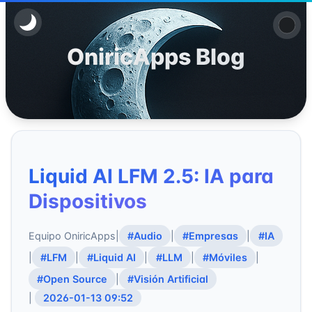
OniricApps Blog
Liquid AI LFM 2.5: IA para
Dispositivos
Equipo OniricApps
|
#Audio
|
#Empresas
|
#IA
|
#LFM
|
#Liquid AI
|
#LLM
|
#Móviles
|
#Open Source
|
#Visión Artificial
|
2026-01-13 09:52