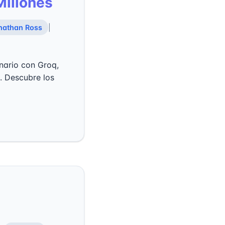
Millones
nathan Ross
|
onario con Groq,
. Descubre los