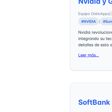
Nvidia y 
Equipo OniricApps
|
#NVIDIA
|
#Sun
Nvidia revolucion
integrando su tec
detalles de esta a
Leer más…
SoftBank 