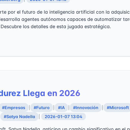
e por el futuro de la inteligencia artificial con la adquis
desarrolla agentes autónomos capaces de automatizar tar
 Descubre los detalles de esta jugada estratégica.
durez Llega en 2026
#Empresas
|
#Futuro
|
#IA
|
#Innovación
|
#Microsoft
|
#Satya Nadella
|
2026-01-07 13:04
ft, Satya Nadella, anticipa un cambio significativo en el