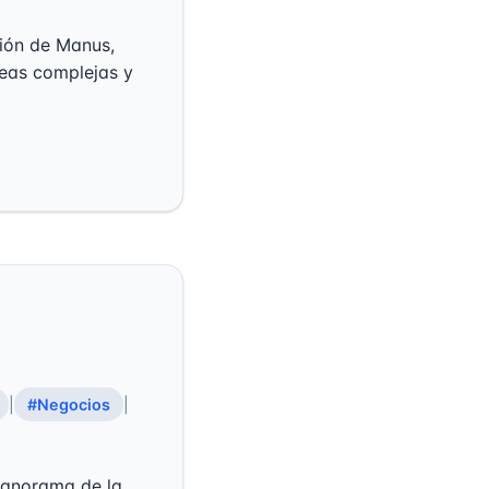
ición de Manus,
eas complejas y
|
#Negocios
|
 panorama de la