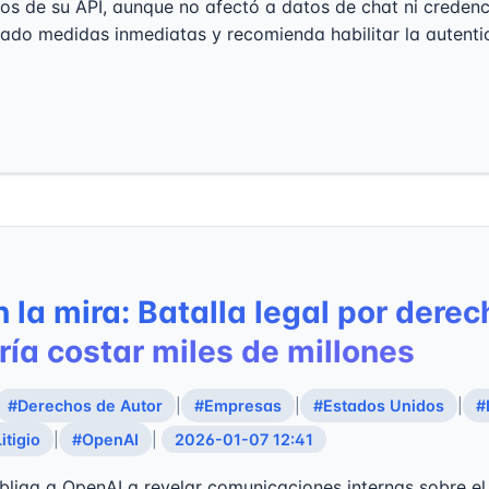
os de su API, aunque no afectó a datos de chat ni credenc
do medidas inmediatas y recomienda habilitar la autenti
 la mira: Batalla legal por dere
ría costar miles de millones
#Derechos de Autor
|
#Empresas
|
#Estados Unidos
|
#
itigio
|
#OpenAI
|
2026-01-07 12:41
 obliga a OpenAI a revelar comunicaciones internas sobre el