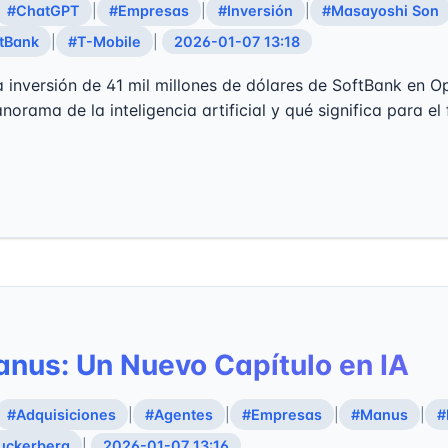
#ChatGPT
|
#Empresas
|
#Inversión
|
#Masayoshi Son
tBank
|
#T-Mobile
|
2026-01-07 13:18
inversión de 41 mil millones de dólares de SoftBank en O
norama de la inteligencia artificial y qué significa para el 
nus: Un Nuevo Capítulo en IA
#Adquisiciones
|
#Agentes
|
#Empresas
|
#Manus
|
#
uckerberg
|
2026-01-07 13:16