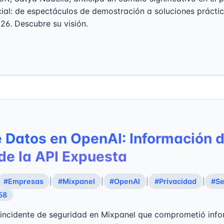
ficial: de espectáculos de demostración a soluciones prácti
26. Descubre su visión.
 Datos en OpenAI: Información 
de la API Expuesta
#Empresas
|
#Mixpanel
|
#OpenAI
|
#Privacidad
|
#Se
58
 incidente de seguridad en Mixpanel que comprometió info