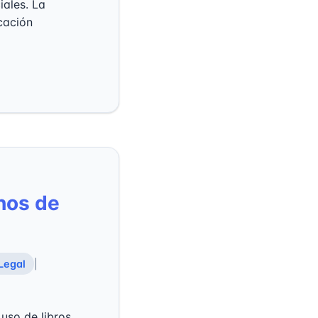
iales. La
cación
chos de
Legal
|
 uso de libros