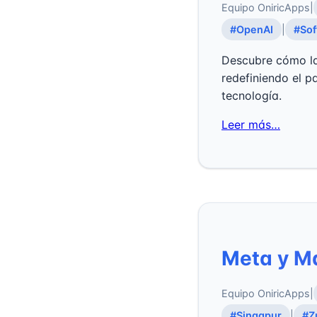
Equipo OniricApps
|
#OpenAI
|
#Sof
Descubre cómo la 
redefiniendo el pa
tecnología.
Leer más…
Meta y Ma
Equipo OniricApps
|
#Singapur
|
#Z