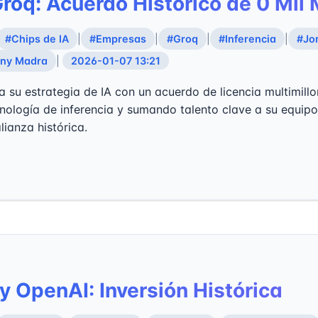
Groq: Acuerdo Histórico de 0 Mil 
#Chips de IA
|
#Empresas
|
#Groq
|
#Inferencia
|
#Jo
ny Madra
|
2026-01-07 13:21
a su estrategia de IA con un acuerdo de licencia multimill
nología de inferencia y sumando talento clave a su equipo
lianza histórica.
y OpenAI: Inversión Histórica