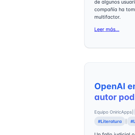
de algunos usuari
compañía ha toma
multifactor.
Leer más…
OpenAI en
autor pod
Equipo OniricApps
|
#Literatura
|
#L
Un fallo judicial