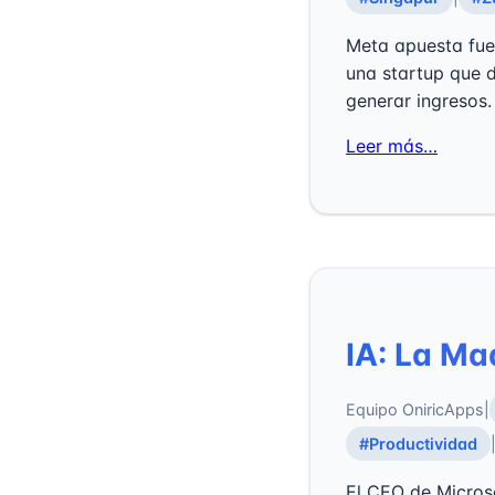
Meta apuesta fuert
una startup que 
generar ingresos.
Leer más…
IA: La Ma
Equipo OniricApps
|
#Productividad
El CEO de Microso