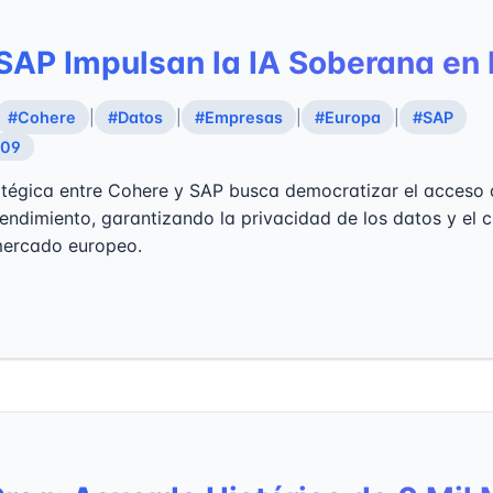
SAP Impulsan la IA Soberana en
#Cohere
|
#Datos
|
#Empresas
|
#Europa
|
#SAP
:09
tégica entre Cohere y SAP busca democratizar el acceso a 
o rendimiento, garantizando la privacidad de los datos y el
mercado europeo.