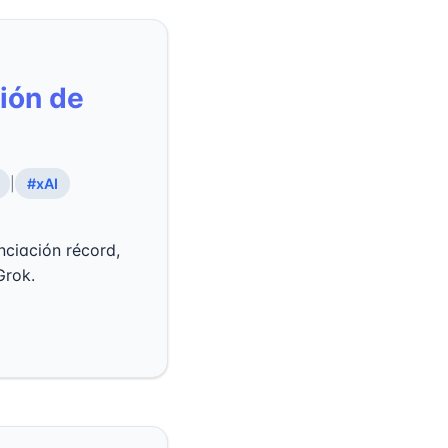
ión de
|
#xAI
nciación récord,
Grok.