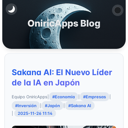
OniricApps Blog
Sakana AI: El Nuevo Líder
de la IA en Japón
Equipo OniricApps
|
#Economía
|
#Empresas
|
#Inversión
|
#Japón
|
#Sakana AI
|
2025-11-26 11:14