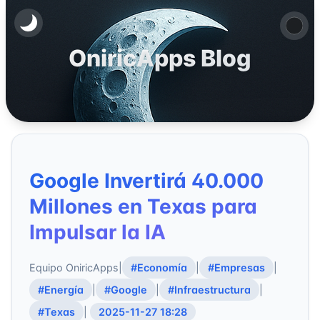
OniricApps Blog
Google Invertirá 40.000
Millones en Texas para
Impulsar la IA
Equipo OniricApps
|
#Economía
|
#Empresas
|
#Energía
|
#Google
|
#Infraestructura
|
#Texas
|
2025-11-27 18:28