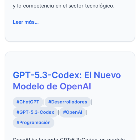
y la competencia en el sector tecnológico.
Leer más…
GPT-5.3-Codex: El Nuevo
Modelo de OpenAI
#ChatGPT
#Desarrolladores
|
|
#GPT-5.3-Codex
#OpenAI
|
|
#Programación
OpenAI ha lanzado GPT-5.3-Codex, un modelo