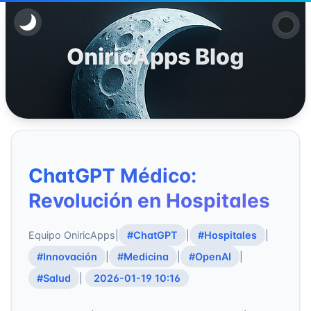
OniricApps Blog
ChatGPT Médico:
Revolución en Hospitales
Equipo OniricApps
|
#ChatGPT
|
#Hospitales
|
#Innovación
|
#Medicina
|
#OpenAI
|
#Salud
|
2026-01-19 10:16