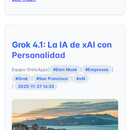
Grok 4.1: La IA de xAI con
Personalidad
Equipo OniricApps
|
#Elon Musk
|
#Empresas
|
#Grok
|
#San Francisco
|
#xAI
|
2025-11-27 16:33