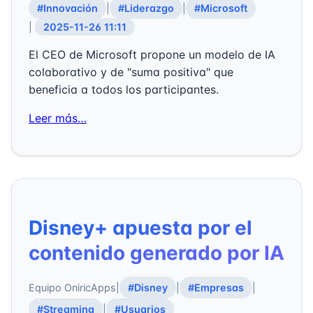
#Innovación
|
#Liderazgo
|
#Microsoft
|
2025-11-26 11:11
El CEO de Microsoft propone un modelo de IA
colaborativo y de "suma positiva" que
beneficia a todos los participantes.
Leer más…
Disney+ apuesta por el
contenido generado por IA
Equipo OniricApps
|
#Disney
|
#Empresas
|
#Streaming
|
#Usuarios