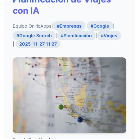
con IA
Equipo OniricApps
|
#Empresas
|
#Google
|
#Google Search
|
#Planificación
|
#Viajes
|
2025-11-27 11:27