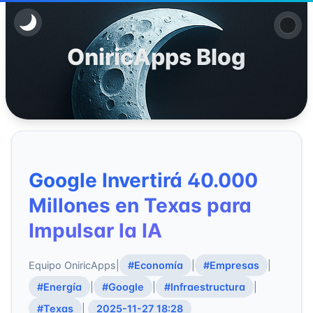
OniricApps Blog
Google Invertirá 40.000
Millones en Texas para
Impulsar la IA
Equipo OniricApps
|
#Economía
|
#Empresas
|
#Energía
|
#Google
|
#Infraestructura
|
#Texas
|
2025-11-27 18:28