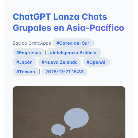
ChatGPT Lanza Chats
Grupales en Asia-Pacífico
Equipo OniricApps
|
#Corea del Sur
|
#Empresas
|
#Inteligencia Artificial
|
#Japón
|
#Nueva Zelanda
|
#OpenAI
|
#Taiwán
|
2025-11-27 15:33