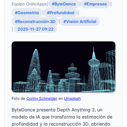
Equipo OniricApps
|
#ByteDance
|
#Empresas
|
#Geometría
|
#Profundidad
|
#Reconstrucción 3D
|
#Visión Artificial
|
2025-11-27 09:22
Foto de
Conny Schneider
en
Unsplash
ByteDance presenta Depth Anything 3, un
modelo de IA que transforma la estimación de
profundidad y la reconstrucción 3D, abriendo