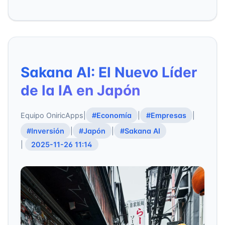
Sakana AI: El Nuevo Líder
de la IA en Japón
Equipo OniricApps
|
#Economía
|
#Empresas
|
#Inversión
|
#Japón
|
#Sakana AI
|
2025-11-26 11:14