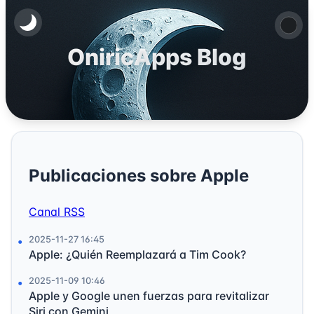
OniricApps Blog
Publicaciones sobre Apple
Canal RSS
2025-11-27 16:45
Apple: ¿Quién Reemplazará a Tim Cook?
2025-11-09 10:46
Apple y Google unen fuerzas para revitalizar
Siri con Gemini