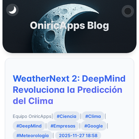
OniricApps Blog
WeatherNext 2: DeepMind
Revoluciona la Predicción
del Clima
Equipo OniricApps
|
#Ciencia
|
#Clima
|
#DeepMind
|
#Empresas
|
#Google
|
#Meteorología
|
2025-11-27 18:58