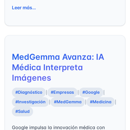
Leer más…
MedGemma Avanza: IA
Médica Interpreta
Imágenes
#Diagnóstico
#Empresas
#Google
|
|
|
#Investigación
#MedGemma
#Medicina
|
|
|
#Salud
Google impulsa la innovación médica con