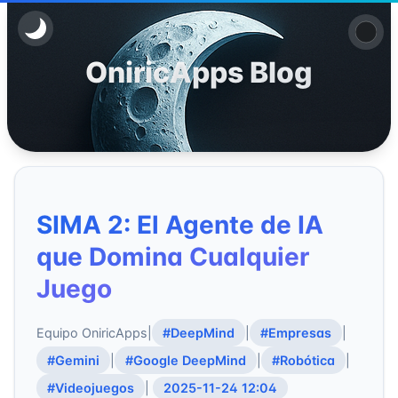
OniricApps Blog
SIMA 2: El Agente de IA
que Domina Cualquier
Juego
Equipo OniricApps
|
#DeepMind
|
#Empresas
|
#Gemini
|
#Google DeepMind
|
#Robótica
|
#Videojuegos
|
2025-11-24 12:04