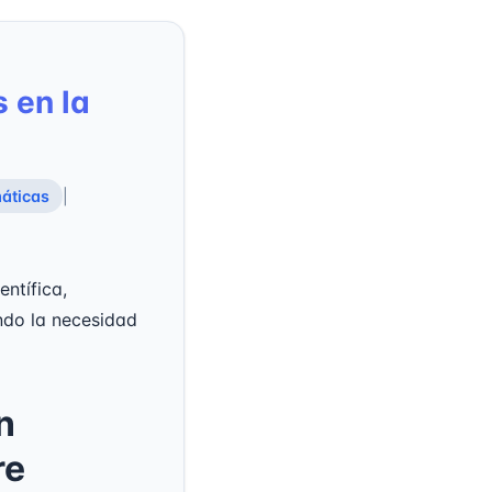
 en la
áticas
|
ntífica,
ndo la necesidad
n
re