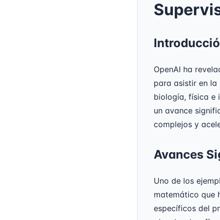
Supervis
Introducci
OpenAI ha revela
para asistir en la
biología, física 
un avance signific
complejos y acele
Avances Sig
Uno de los ejemp
matemático que h
específicos del p