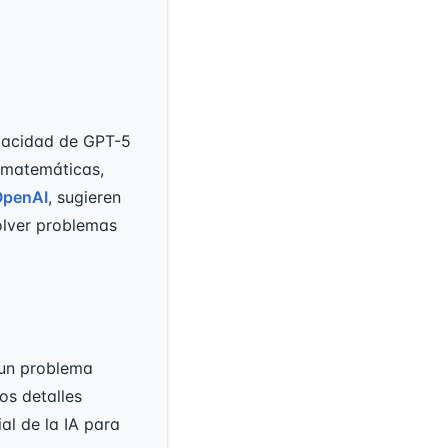
pacidad de GPT-5
o matemáticas,
 OpenAI
, sugieren
solver problemas
 un problema
os detalles
al de la IA para