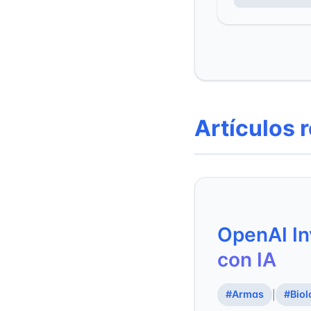
Artículos 
OpenAI In
con IA
#Armas
#Biol
|