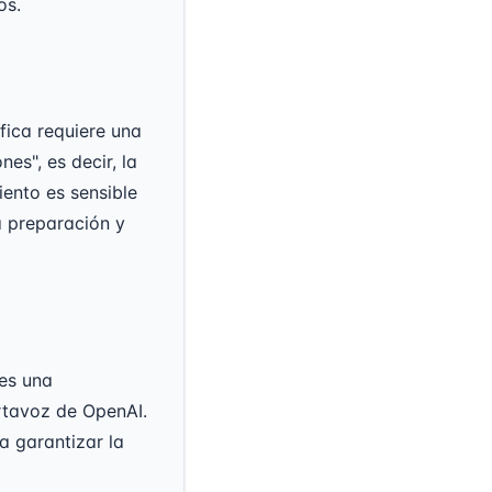
os.
fica requiere una
es", es decir, la
ento es sensible
a preparación y
 es una
rtavoz de OpenAI.
a garantizar la