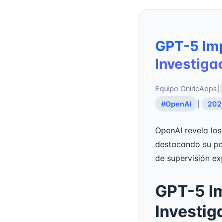
GPT-5 Imp
Investiga
Equipo OniricApps
|
#OpenAI
|
202
OpenAI revela los
destacando su po
de supervisión exp
GPT-5 Im
Investig