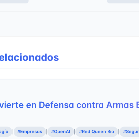
relacionados
vierte en Defensa contra Armas 
ogía
#Empresas
#OpenAI
#Red Queen Bio
#Segur
|
|
|
|