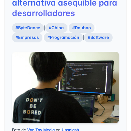
alternativa asequible para
desarrolladores
#ByteDance
#China
#Doubao
|
|
|
#Empresas
#Programación
#Software
|
|
Foto de
Van Tay Media
en
Unsplash