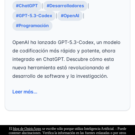
#ChatGPT
#Desarrolladores
|
|
#GPT-5.3-Codex
#OpenAI
|
|
#Programación
OpenAI ha lanzado GPT-5.3-Codex, un modelo
de codificación más rápido y potente, ahora
integrado en ChatGPT. Descubre cómo esta
nueva herramienta está revolucionando el
desarrollo de software y la investigación.
Leer más…
El
blog de OniricApps
se escribe sólo porque utiliza Inteligencia Artificial. - Puede
contener alucinaciones. Verifica la información en las fuentes enlazadas o por otros