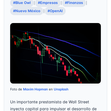
#Blue Owl
#Empresas
#Finanzas
|
|
|
#Nuevo México
#OpenAI
|
Foto de
Maxim Hopman
en
Unsplash
Un importante prestamista de Wall Street
inyecta capital para impulsar el desarrollo de