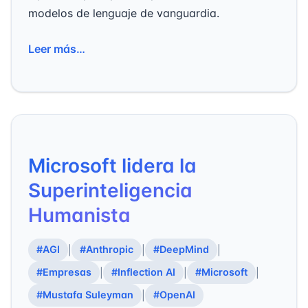
modelos de lenguaje de vanguardia.
Leer más…
Microsoft lidera la
Superinteligencia
Humanista
#AGI
#Anthropic
#DeepMind
|
|
|
#Empresas
#Inflection AI
#Microsoft
|
|
|
#Mustafa Suleyman
#OpenAI
|