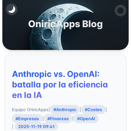
OniricApps Blog
Anthropic vs. OpenAI:
batalla por la eficiencia
en la IA
Equipo OniricApps
|
#Anthropic
|
#Costes
|
#Empresas
|
#Finanzas
|
#OpenAI
|
2025-11-19 09:41