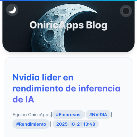
OniricApps Blog
Nvidia lider en
rendimiento de inferencia
de IA
Equipo OniricApps
|
#Empresas
|
#NVIDIA
|
#Rendimiento
|
2025-10-21 13:48