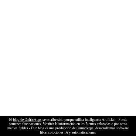
El
blog de OniricApps
se escribe sólo porque utiliza Inteligencia Artificial. - Puede
contener alucinaciones. Verifica la información en las fuentes enlazadas o por otros
medios fiables - Este blog es una producción de
OniricApps
, desarrollamos software
libre, soluciones IA y automatizaciones